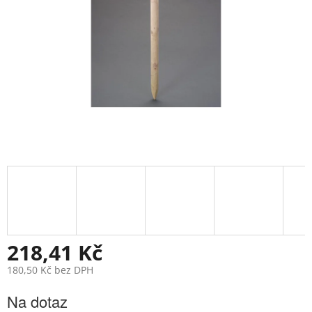
218,41 Kč
180,50 Kč bez DPH
Měrná
Na dotaz
cena: