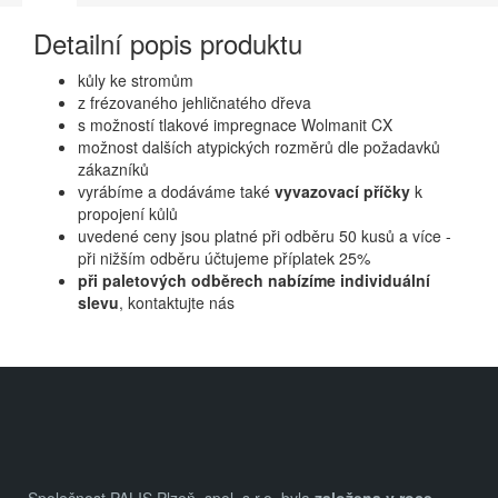
Detailní popis produktu
kůly ke stromům
z frézovaného jehličnatého dřeva
s možností tlakové impregnace Wolmanit CX
možnost dalších atypických rozměrů dle požadavků
zákazníků
vyrábíme a dodáváme také
vyvazovací příčky
k
propojení kůlů
uvedené ceny jsou platné při odběru 50 kusů a více -
při nižším odběru účtujeme příplatek 25%
při paletových odběrech nabízíme individuální
slevu
, kontaktujte nás
Z
á
p
a