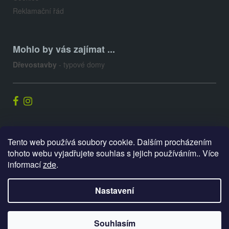
Reklamační řád
Mohlo by vás zajímat ...
Dřevostavby
- typové domy
Palis.cz
Tento web používá soubory cookie. Dalším procházením
tohoto webu vyjadřujete souhlas s jejich používáním.. Více
informací
zde
.
Vytvořil Shoptet
Nastavení
Copyright 2026
E-shop PALIS
. Všechna práva vyhrazena.
Souhlasím
Upravit nastavení cookies