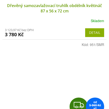
Dřevěný samozavlažovací truhlík obdélník květináč
A
87 x 56 x 72 cm
R
Skladem
M
3 123,97 Kč bez DPH
DETAIL
3 780 Kč
A
Kód:
951/SMR
od
Z
5 060 Kč
až