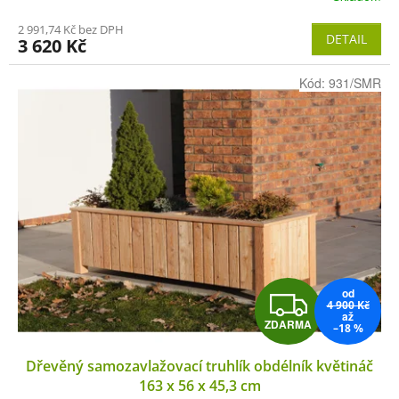
M
2 991,74 Kč bez DPH
DETAIL
3 620 Kč
A
Kód:
931/SMR
od
Z
4 900 Kč
až
ZDARMA
–18 %
D
Dřevěný samozavlažovací truhlík obdélník květináč
A
163 x 56 x 45,3 cm