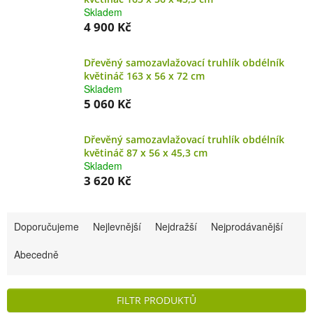
Skladem
4 900 Kč
Dřevěný samozavlažovací truhlík obdélník
květináč 163 x 56 x 72 cm
Skladem
5 060 Kč
Dřevěný samozavlažovací truhlík obdélník
květináč 87 x 56 x 45,3 cm
Skladem
3 620 Kč
Ř
Doporučujeme
Nejlevnější
Nejdražší
Nejprodávanější
a
Abecedně
z
e
FILTR PRODUKTŮ