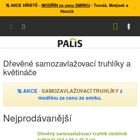
Přejít
AKCE HŘIŠTĚ
-
MODŘÍN za cenu SMRKU
- Tomáš, Matýsek a
na
Honzík
obsah
NÁKUP
KOŠÍK
Dřevěné samozavlažovací truhlíky a
květináče
AKCE
-
SAMOZAVLAŽOVACÍ TRUHLÍKY
z
modřínu za cenu ze smrku
.
Nejprodávanější
Dřevěný samozavlažovací truhlík obdélník
květináč 163 x 56 x 45,3 cm