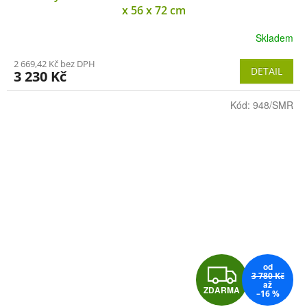
A
x 56 x 72 cm
R
Skladem
M
2 669,42 Kč bez DPH
DETAIL
3 230 Kč
A
Kód:
948/SMR
od
Z
3 780 Kč
až
ZDARMA
–16 %
D