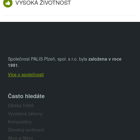
VYSOKÁ ŽIVOTNOST
Z
á
p
a
Společnost PALIS Plzeň, spol. s r.o. byla
založena v roce
t
1991
.
Více o společnosti
í
Často hledáte
Dětská hřiště
Vyvýšené záhony
Kompostéry
Dřevěný sortiment
Akce a Slevy