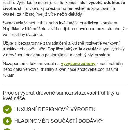
rostlin. Výhodou je nejen jejich funkčnost, ale i
vysoká odolnost a
r
životnost
. To vše díky preciznímu řemeslnému zpracování a
v
kvalitě, za níž stojíme již více než 3 dekády.
k
Samozavlažovací truhlík nebo květináč je praktickým kouskem.
y
Například v létě můžete v klidu odjet na dovolenou beze strachu, že
v
vám rostliny uvadnou.
ý
Užijte si bezstarostné zahradničení a krásně rozkvetlé venkovní
p
truhlíky nebo květináče!
Doplňte jakýkoliv exteriér
o tyto výrobky
v dřevěném designu a postarejte se o osobitý styl prostorů.
i
s
Nezapomeňte také mrknout na
vyvýšené záhony
z naší nabídky
nebo další venkovní truhlíky a květináče zhotovené pod našimi
u
rukami.
Proč si vybrat dřevěné samozavlažovací truhlíky a
květináče
LUXUSNÍ DESIGNOVÝ VÝROBEK
HLADINOMĚR SOUČÁSTÍ DODÁVKY