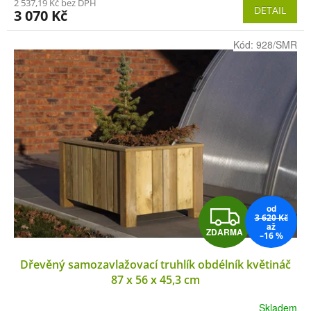
M
2 537,19 Kč bez DPH
DETAIL
3 070 Kč
A
Kód:
928/SMR
od
Z
3 620 Kč
až
ZDARMA
–16 %
D
Dřevěný samozavlažovací truhlík obdélník květináč
A
87 x 56 x 45,3 cm
R
Skladem