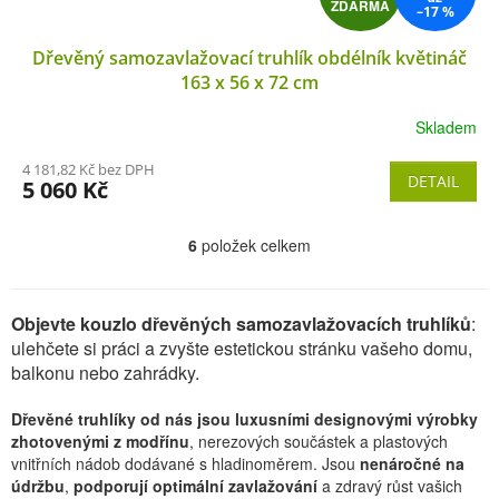
ZDARMA
–17 %
D
Dřevěný samozavlažovací truhlík obdélník květináč
A
163 x 56 x 72 cm
R
Skladem
M
4 181,82 Kč bez DPH
DETAIL
5 060 Kč
A
6
položek celkem
O
v
l
Objevte kouzlo dřevěných samozavlažovacích truhlíků
:
á
ulehčete si práci a zvyšte estetickou stránku vašeho domu,
d
balkonu nebo zahrádky.
a
Dřevěné truhlíky od nás jsou luxusními designovými výrobky
c
zhotovenými z modřínu
, nerezových součástek a plastových
í
vnitřních nádob dodávané s hladinoměrem. Jsou
nenáročné na
p
údržbu
,
podporují optimální zavlažování
a zdravý růst vašich