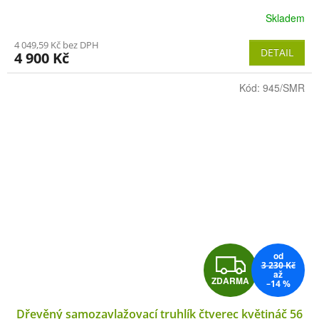
R
Skladem
M
4 049,59 Kč bez DPH
DETAIL
4 900 Kč
A
Kód:
945/SMR
od
Z
3 230 Kč
až
ZDARMA
–14 %
D
Dřevěný samozavlažovací truhlík čtverec květináč 56