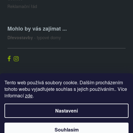
Reklamační řád
Mohlo by vás zajímat ...
Dřevostavby
- typové domy
Palis.cz
Tento web používá soubory cookie. Dalším procházením
tohoto webu vyjadřujete souhlas s jejich používáním.. Více
informací
zde
.
Vytvořil Shoptet
Nastavení
Copyright 2026
E-shop PALIS
. Všechna práva vyhrazena.
Souhlasím
Upravit nastavení cookies