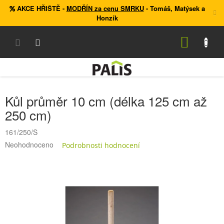
Přejít
AKCE HŘIŠTĚ
-
MODŘÍN za cenu SMRKU
- Tomáš, Matýsek a
na
Honzík
obsah
NÁKUP
KOŠÍK
Kůl průměr 10 cm (délka 125 cm až
250 cm)
161/250/S
Průměrné
Neohodnoceno
Podrobnosti hodnocení
hodnocení
produktu
je
0,0
z
5
hvězdiček.