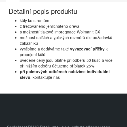
Detailní popis produktu
kůly ke stromům
z frézovaného jehličnatého dřeva
s možností tlakové impregnace Wolmanit CX
možnost dalších atypických rozměrů dle požadavků
zákazníků
vyrábíme a dodáváme také
vyvazovací příčky
k
propojení kůlů
uvedené ceny jsou platné při odběru 50 kusů a více -
při nižším odběru účtujeme příplatek 25%
při paletových odběrech nabízíme individuální
slevu
, kontaktujte nás
Z
á
p
a