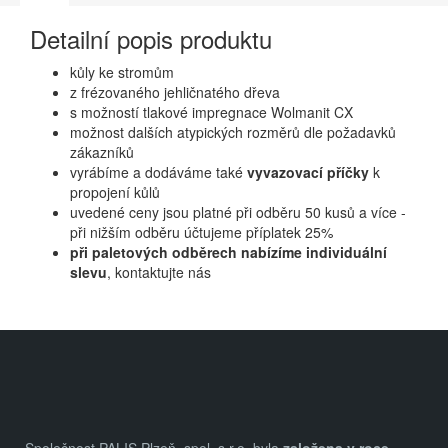
Detailní popis produktu
kůly ke stromům
z frézovaného jehličnatého dřeva
s možností tlakové impregnace Wolmanit CX
možnost dalších atypických rozměrů dle požadavků
zákazníků
vyrábíme a dodáváme také
vyvazovací příčky
k
propojení kůlů
uvedené ceny jsou platné při odběru 50 kusů a více -
při nižším odběru účtujeme příplatek 25%
při paletových odběrech nabízíme individuální
slevu
, kontaktujte nás
Z
á
p
a