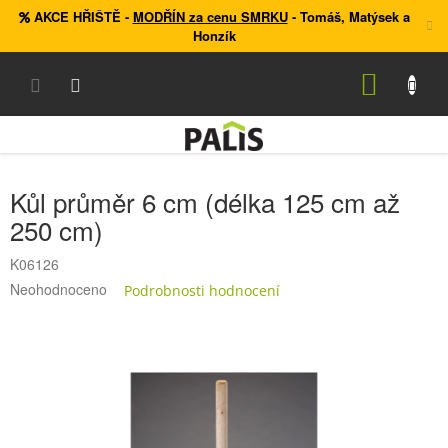
Přejít
AKCE HŘIŠTĚ
-
MODŘÍN za cenu SMRKU
- Tomáš, Matýsek a
na
Honzík
obsah
NÁKUP
KOŠÍK
Kůl průměr 6 cm (délka 125 cm až
250 cm)
K06126
Průměrné
Neohodnoceno
Podrobnosti hodnocení
hodnocení
produktu
je
0,0
z
5
hvězdiček.