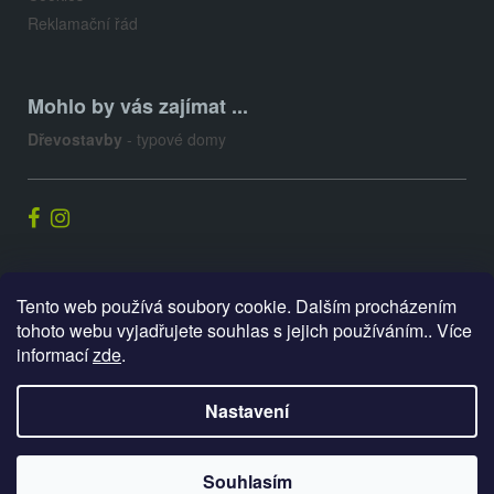
Reklamační řád
Mohlo by vás zajímat ...
Dřevostavby
- typové domy
Palis.cz
Tento web používá soubory cookie. Dalším procházením
tohoto webu vyjadřujete souhlas s jejich používáním.. Více
informací
zde
.
Vytvořil Shoptet
Nastavení
Copyright 2026
E-shop PALIS
. Všechna práva vyhrazena.
Souhlasím
Upravit nastavení cookies