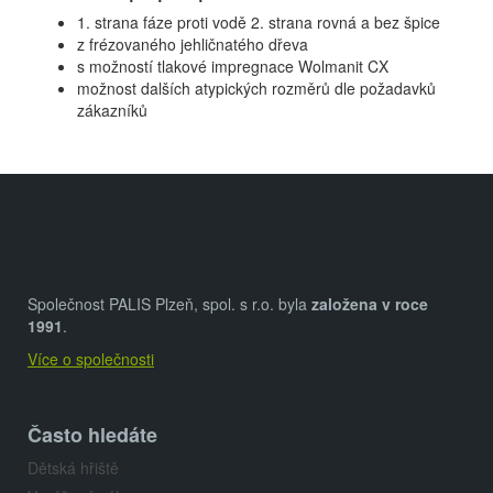
1. strana fáze proti vodě 2. strana rovná a bez špice
z frézovaného jehličnatého dřeva
s možností tlakové impregnace Wolmanit CX
možnost dalších atypických rozměrů dle požadavků
zákazníků
Z
á
p
a
Společnost PALIS Plzeň, spol. s r.o. byla
založena v roce
t
1991
.
Více o společnosti
í
Často hledáte
Dětská hřiště