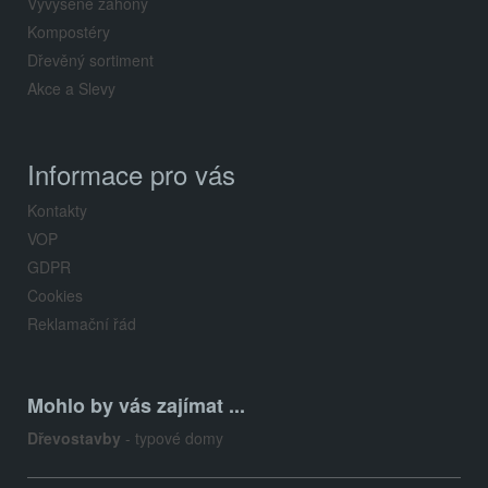
Vyvýšené záhony
Kompostéry
Dřevěný sortiment
Akce a Slevy
Informace pro vás
Kontakty
VOP
GDPR
Cookies
Reklamační řád
Mohlo by vás zajímat ...
Dřevostavby
- typové domy