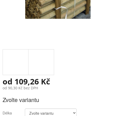
od
109,26 Kč
od
90,30 Kč
bez DPH
Měrná
Zvolte variantu
cena:
Délka