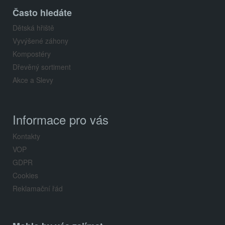
Často hledáte
Dětská hřiště
Vyvýšené záhony
Kompostéry
Dřevěný sortiment
Akce a Slevy
Informace pro vás
Kontakty
VOP
GDPR
Cookies
Reklamační řád