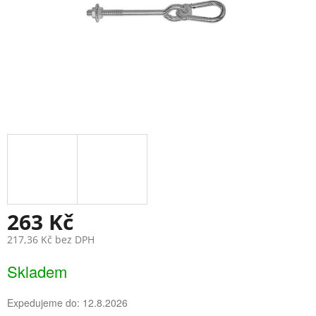
263 Kč
217,36 Kč bez DPH
Měrná
Skladem
cena:
Expedujeme do:
12.8.2026