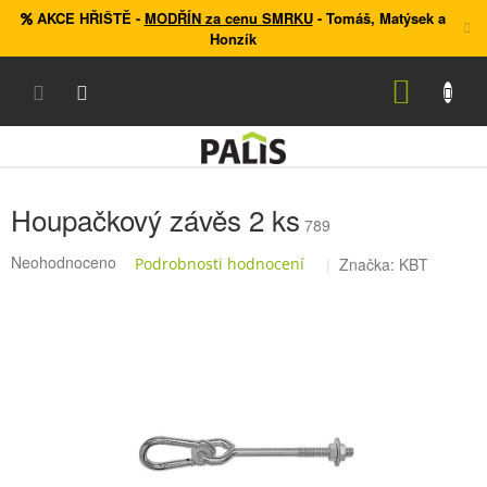
Přejít
AKCE HŘIŠTĚ
-
MODŘÍN za cenu SMRKU
- Tomáš, Matýsek a
na
Honzík
obsah
NÁKUP
KOŠÍK
Houpačkový závěs 2 ks
789
Průměrné
Neohodnoceno
Podrobnosti hodnocení
Značka:
KBT
hodnocení
produktu
je
0,0
z
5
hvězdiček.