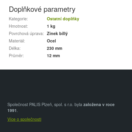
Doplňkové parametry
Kategorie
:
Ostatní doplňky
Hmotnost
:
1 kg
Povrchová úprava
:
Zinek bíllý
Materiál
:
Ocel
Délka
:
230 mm
Průměr
:
12 mm
Z
á
p
a
Společnost PALIS Plzeň, spol. s r.o. byla
založena v roce
t
1991
.
Více o společnosti
í