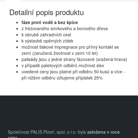
Detailní popis produktu
fáze proti vodě a bez špice
z frézovaného smrkového a borového dřeva
k obrubě zahradních cest
k výstavbě opěrných zídek
možnost tlakové impregnace pro přímý kontakt se
zemí (zaručená životnost v zemi 10 let)
palisády jsou z jedné strany fázované (sražená hrana)
v případě paletových odběrů možnost slev
uvedené ceny jsou platné při odběru 50 kusů a více -
při nižším odběru účtujeme příplatek 25%
Z
á
p
a
Společnost PALIS Plzeň, spol. s r.o. byla
založena v roce