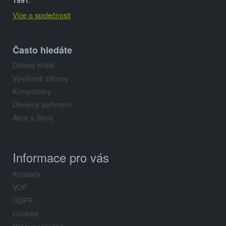
t
1991
.
Více o společnosti
í
Často hledáte
Dětská hřiště
Vyvýšené záhony
Kompostéry
Dřevěný sortiment
Akce a Slevy
Informace pro vás
Kontakty
VOP
GDPR
Cookies