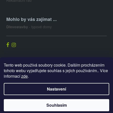
Reklamační řád
Mohlo by vás zajímat ...
Dřevostavby
- typové domy
Palis.cz
Tento web používá soubory cookie. Dalším procházením
tohoto webu vyjadřujete souhlas s jejich používáním.. Více
informací
zde
.
Vytvořil Shoptet
Nastavení
Copyright 2026
E-shop PALIS
. Všechna práva vyhrazena.
Souhlasím
Upravit nastavení cookies