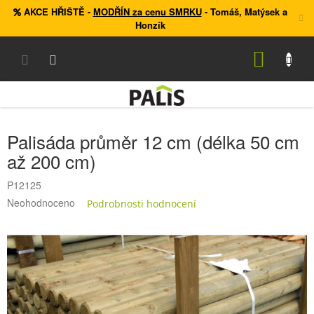
Přejít
AKCE HŘIŠTĚ
-
MODŘÍN za cenu SMRKU
- Tomáš, Matýsek a
na
Honzík
obsah
NÁKUP
KOŠÍK
Palisáda průměr 12 cm (délka 50 cm
až 200 cm)
P12125
Průměrné
Neohodnoceno
Podrobnosti hodnocení
hodnocení
produktu
je
0,0
z
5
hvězdiček.