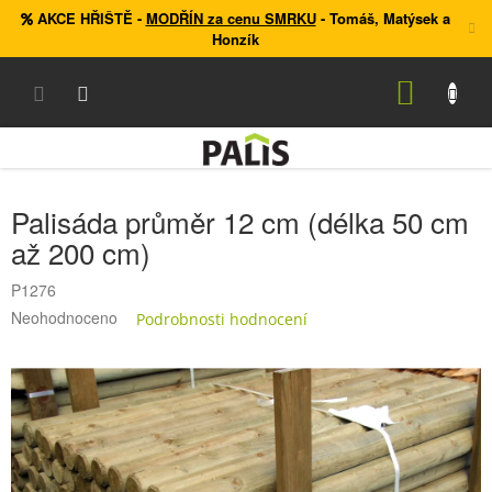
Přejít
AKCE HŘIŠTĚ
-
MODŘÍN za cenu SMRKU
- Tomáš, Matýsek a
na
Honzík
obsah
NÁKUP
KOŠÍK
Palisáda průměr 12 cm (délka 50 cm
až 200 cm)
P1276
Průměrné
Neohodnoceno
Podrobnosti hodnocení
hodnocení
produktu
je
0,0
z
5
hvězdiček.