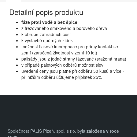
Detailní popis produktu
fáze proti vodě a bez špice
z frézovaného smrkového a borového dřeva
k obrubě zahradních cest
k výstavbě opěrných zídek
možnost tlakové impregnace pro přímý kontakt se
zemí (zaručená životnost v zemi 10 let)
palisády jsou z jedné strany fázované (sražená hrana)
v případě paletových odběrů možnost slev
uvedené ceny jsou platné při odběru 50 kusů a více -
při nižším odběru účtujeme příplatek 25%
Z
á
p
a
Společnost PALIS Plzeň, spol. s r.o. byla
založena v roce