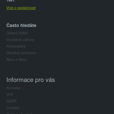
t
1991
.
Více o společnosti
í
Často hledáte
Dětská hřiště
Vyvýšené záhony
Kompostéry
Dřevěný sortiment
Akce a Slevy
Informace pro vás
Kontakty
VOP
GDPR
Cookies