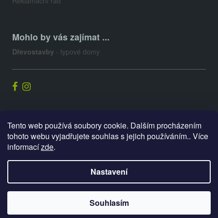
Reklamační řád
Mohlo by vás zajímat ...
Dřevostavby
- typové domy
Palis.cz
Tento web používá soubory cookie. Dalším procházením
tohoto webu vyjadřujete souhlas s jejich používáním.. Více
informací
zde
.
Vytvořil Shoptet
Nastavení
Copyright 2026
E-shop PALIS
. Všechna práva vyhrazena.
Souhlasím
Upravit nastavení cookies