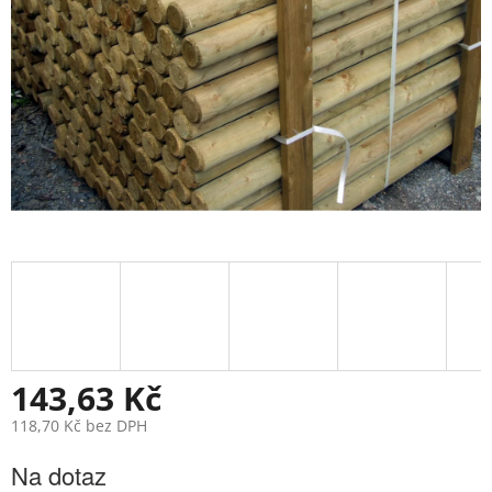
143,63 Kč
118,70 Kč bez DPH
Měrná
Na dotaz
cena: