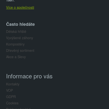
t
1991
.
Více o společnosti
í
Často hledáte
Dětská hřiště
Vyvýšené záhony
Kompostéry
Dřevěný sortiment
Akce a Slevy
Informace pro vás
Kontakty
VOP
GDPR
Cookies