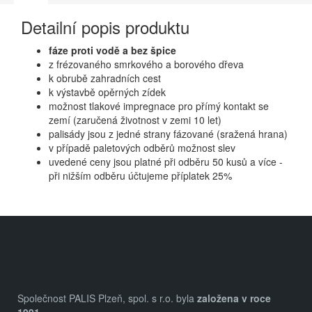
Detailní popis produktu
fáze proti vodě a bez špice
z frézovaného smrkového a borového dřeva
k obrubě zahradních cest
k výstavbě opěrných zídek
možnost tlakové impregnace pro přímý kontakt se
zemí (zaručená životnost v zemi 10 let)
palisády jsou z jedné strany fázované (sražená hrana)
v případě paletových odběrů možnost slev
uvedené ceny jsou platné při odběru 50 kusů a více -
při nižším odběru účtujeme příplatek 25%
Z
á
p
a
Společnost PALIS Plzeň, spol. s r.o. byla
založena v roce