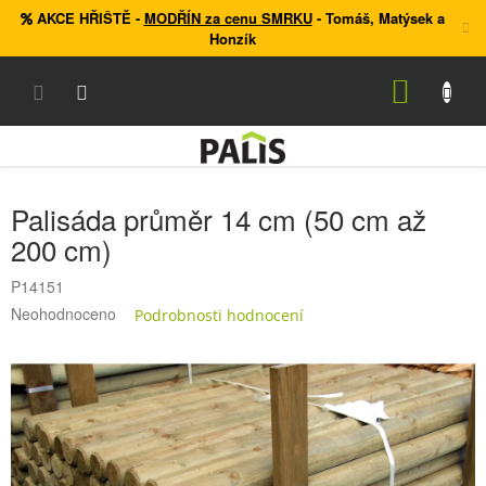
Přejít
AKCE HŘIŠTĚ
-
MODŘÍN za cenu SMRKU
- Tomáš, Matýsek a
na
Honzík
obsah
NÁKUP
KOŠÍK
Palisáda průměr 14 cm (50 cm až
200 cm)
P14151
Průměrné
Neohodnoceno
Podrobnosti hodnocení
hodnocení
produktu
je
0,0
z
5
hvězdiček.