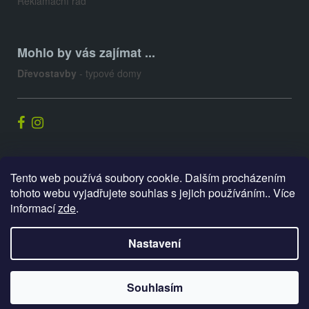
Reklamační řád
Mohlo by vás zajímat ...
Dřevostavby
- typové domy
Palis.cz
Tento web používá soubory cookie. Dalším procházením
tohoto webu vyjadřujete souhlas s jejich používáním.. Více
informací
zde
.
Vytvořil Shoptet
Nastavení
Copyright 2026
E-shop PALIS
. Všechna práva vyhrazena.
Souhlasím
Upravit nastavení cookies