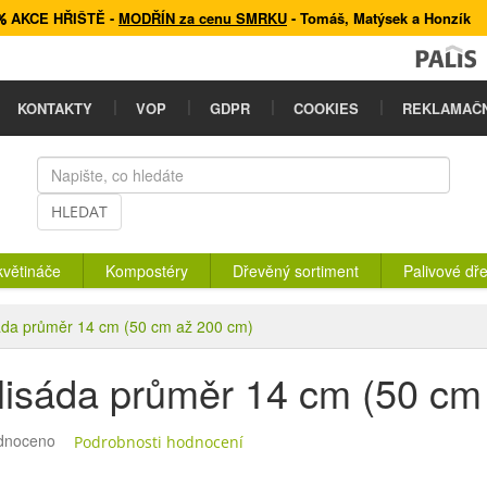
AKCE HŘIŠTĚ
-
MODŘÍN za cenu SMRKU
- Tomáš, Matýsek a Honzík
KONTAKTY
VOP
GDPR
COOKIES
REKLAMAČN
HLEDAT
květináče
Kompostéry
Dřevěný sortiment
Palivové dř
áda průměr 14 cm (50 cm až 200 cm)
lisáda průměr 14 cm (50 cm
rné
dnoceno
Podrobnosti hodnocení
ení
tu