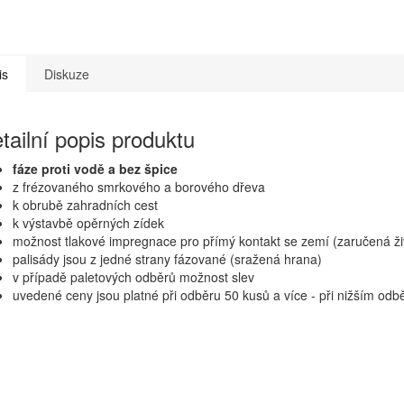
is
Diskuze
tailní popis produktu
fáze proti vodě a bez špice
z frézovaného smrkového a borového dřeva
k obrubě zahradních cest
k výstavbě opěrných zídek
možnost tlakové impregnace pro přímý kontakt se zemí (zaručená živ
palisády jsou z jedné strany fázované (sražená hrana)
v případě paletových odběrů možnost slev
uvedené ceny jsou platné při odběru 50 kusů a více - při nižším od