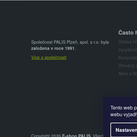
Z
á
p
Často 
a
Dětská hř
t
Společnost PALIS Plzeň, spol. s r.o. byla
založena v roce 1991
.
Vyvýšené
í
Více o společnosti
Komposté
Dřevěný 
Akce a Sl
Tento web p
webu vyjadřu
Nastaven
Copyright 2026
E-shop PALIS
. Všechna práva vyhra