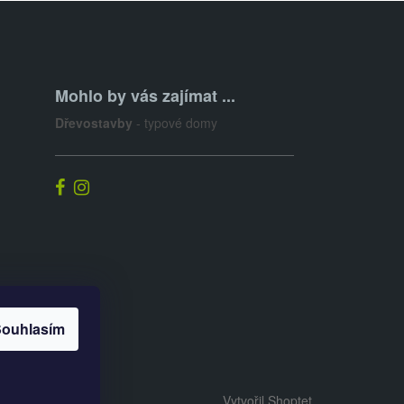
Mohlo by vás zajímat ...
Dřevostavby
- typové domy
ouhlasím
Vytvořil Shoptet