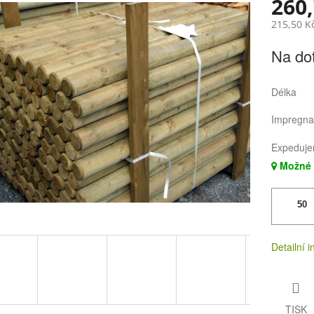
260,
215,50 K
Měrná
Na do
cena:
ek.
Délka
Impregna
Expeduje
Možné 
Detailní 
TISK