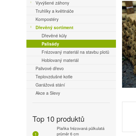
r
Vyvýšené záhony
je
0,0
Truhlíky a květináče
a
z
Kompostéry
5
n
Dřevěný sortiment
hvězdič
n
Dřevěné kůly
í
Palisády
Frézovaný materiál na stavbu plotů
p
Hoblovaný materiál
a
Palivové dřevo
n
Teplovzdušné kotle
e
Garážová stání
l
Akce a Slevy
Top 10 produktů
Plaňka frézovaná půlkulatá
průměr 6 cm