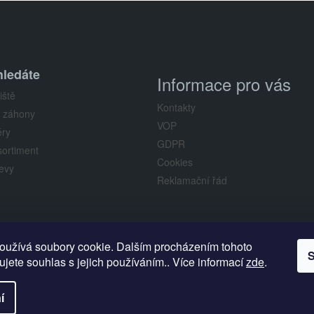
hledáte
Informace pro vás
iště
Kontakty
 záhony
VOP
ry
GDPR
sortiment
Cookies
evy
Reklamační řád
oužívá soubory cookie. Dalším procházením tohoto
Palis.cz
S
jete souhlas s jejich používáním.. Více informací
zde
.
í
zena.
Upravit nastavení cookies