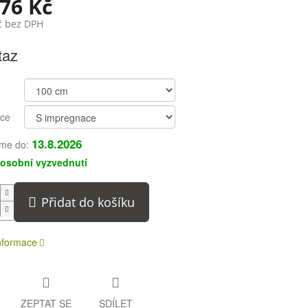
76 Kč
č bez DPH
taz
ce
13.8.2026
me do:
osobní vyzvednutí
Přidat do košíku
informace
ZEPTAT SE
SDÍLET