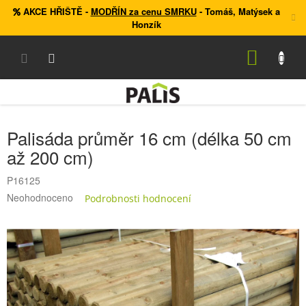
Přejít
AKCE HŘIŠTĚ
-
MODŘÍN za cenu SMRKU
- Tomáš, Matýsek a
na
Honzík
obsah
NÁKUP
KOŠÍK
Palisáda průměr 16 cm (délka 50 cm
až 200 cm)
P16125
Průměrné
Neohodnoceno
Podrobnosti hodnocení
hodnocení
produktu
je
0,0
z
5
hvězdiček.