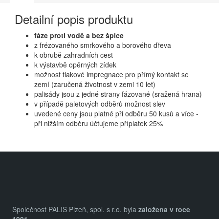
Detailní popis produktu
fáze proti vodě a bez špice
z frézovaného smrkového a borového dřeva
k obrubě zahradních cest
k výstavbě opěrných zídek
možnost tlakové impregnace pro přímý kontakt se
zemí (zaručená životnost v zemi 10 let)
palisády jsou z jedné strany fázované (sražená hrana)
v případě paletových odběrů možnost slev
uvedené ceny jsou platné při odběru 50 kusů a více -
při nižším odběru účtujeme příplatek 25%
Z
á
p
a
Společnost PALIS Plzeň, spol. s r.o. byla
založena v roce