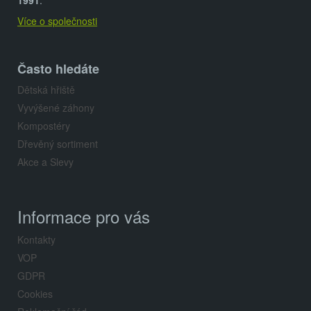
t
1991
.
Více o společnosti
í
Často hledáte
Dětská hřiště
Vyvýšené záhony
Kompostéry
Dřevěný sortiment
Akce a Slevy
Informace pro vás
Kontakty
VOP
GDPR
Cookies