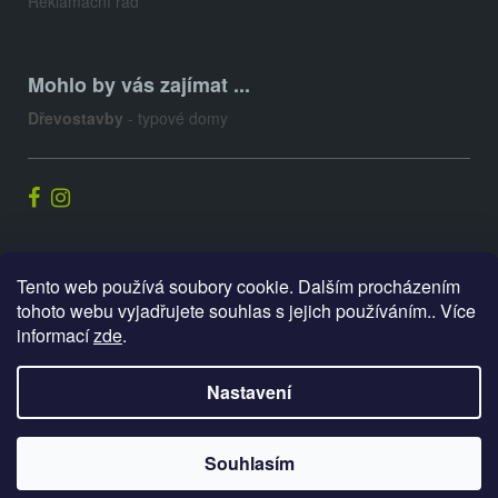
Reklamační řád
Mohlo by vás zajímat ...
Dřevostavby
- typové domy
Palis.cz
Tento web používá soubory cookie. Dalším procházením
tohoto webu vyjadřujete souhlas s jejich používáním.. Více
informací
zde
.
Vytvořil Shoptet
Nastavení
Copyright 2026
E-shop PALIS
. Všechna práva vyhrazena.
Souhlasím
Upravit nastavení cookies