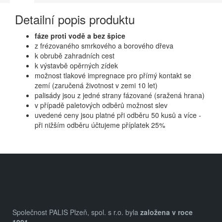
Detailní popis produktu
fáze proti vodě a bez špice
z frézovaného smrkového a borového dřeva
k obrubě zahradních cest
k výstavbě opěrných zídek
možnost tlakové impregnace pro přímý kontakt se
zemí (zaručená životnost v zemi 10 let)
palisády jsou z jedné strany fázované (sražená hrana)
v případě paletových odběrů možnost slev
uvedené ceny jsou platné při odběru 50 kusů a více -
při nižším odběru účtujeme příplatek 25%
Z
á
p
a
Společnost PALIS Plzeň, spol. s r.o. byla
založena v roce