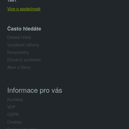
t
1991
.
Více o společnosti
í
Často hledáte
Dětská hřiště
Vyvýšené záhony
Kompostéry
Dřevěný sortiment
Akce a Slevy
Informace pro vás
Kontakty
VOP
GDPR
Cookies