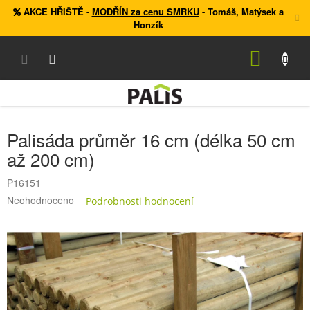
Přejít
AKCE HŘIŠTĚ
-
MODŘÍN za cenu SMRKU
- Tomáš, Matýsek a
na
Honzík
obsah
NÁKUP
KOŠÍK
Palisáda průměr 16 cm (délka 50 cm
až 200 cm)
P16151
Průměrné
Neohodnoceno
Podrobnosti hodnocení
hodnocení
produktu
je
0,0
z
5
hvězdiček.