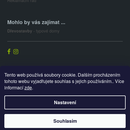
Reklamační řád
Mohlo by vás zajímat ...
Dřevostavby
- typové domy
Palis.cz
Tento web používá soubory cookie. Dalším procházením
tohoto webu vyjadřujete souhlas s jejich používáním.. Více
informací
zde
.
Vytvořil Shoptet
Nastavení
Copyright 2026
E-shop PALIS
. Všechna práva vyhrazena.
Souhlasím
Upravit nastavení cookies