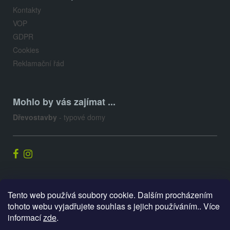
Kontakty
VOP
GDPR
Cookies
Reklamační řád
Mohlo by vás zajímat ...
Dřevostavby
- typové domy
Palis.cz
Tento web používá soubory cookie. Dalším procházením
tohoto webu vyjadřujete souhlas s jejich používáním.. Více
informací
zde
.