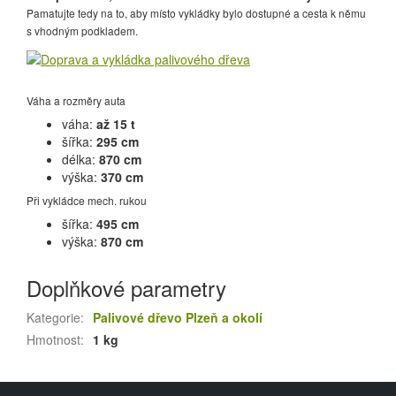
Pamatujte tedy na to, aby místo vykládky bylo dostupné a cesta k němu
s vhodným podkladem.
Váha a rozměry auta
váha:
až 15 t
šířka:
295 cm
délka:
870 cm
výška:
370 cm
Při vykládce mech. rukou
šířka:
495 cm
výška:
870 cm
Doplňkové parametry
Kategorie
:
Palivové dřevo Plzeň a okolí
Hmotnost
:
1 kg
Z