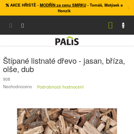
Přejít
AKCE HŘIŠTĚ
-
MODŘÍN za cenu SMRKU
- Tomáš, Matýsek a
na
Honzík
obsah
NÁKUP
KOŠÍK
Štípané listnaté dřevo - jasan, bříza,
olše, dub
908
Průměrné
Neohodnoceno
Podrobnosti hodnocení
hodnocení
produktu
je
0,0
z
5
hvězdiček.