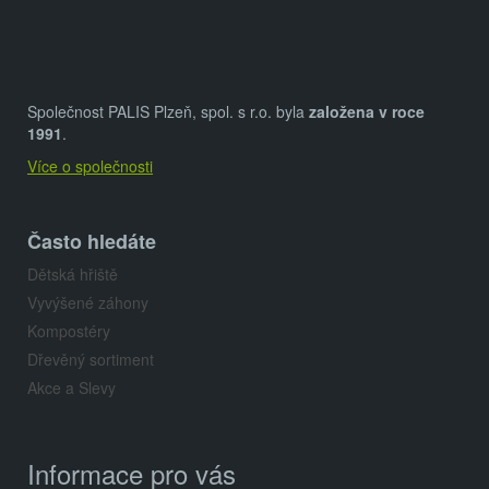
á
p
a
Společnost PALIS Plzeň, spol. s r.o. byla
založena v roce
t
1991
.
Více o společnosti
í
Často hledáte
Dětská hřiště
Vyvýšené záhony
Kompostéry
Dřevěný sortiment
Akce a Slevy
Informace pro vás