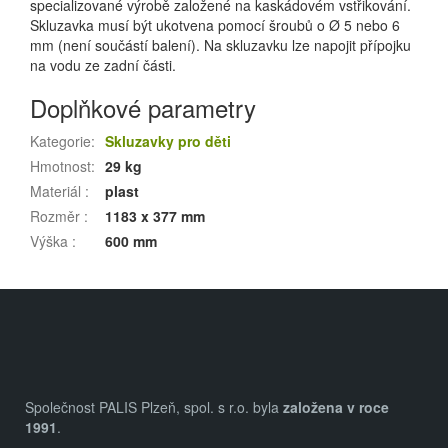
specializované výrobě založené na kaskádovém vstřikování.
Skluzavka musí být ukotvena pomocí šroubů o Ø 5 nebo 6
mm (není součástí balení). Na skluzavku lze napojit přípojku
na vodu ze zadní části.
Doplňkové parametry
Kategorie
:
Skluzavky pro děti
Hmotnost
:
29 kg
Materiál
:
plast
Rozměr
:
1183 x 377 mm
Výška
:
600 mm
Z
á
p
a
Společnost PALIS Plzeň, spol. s r.o. byla
založena v roce
t
1991
.