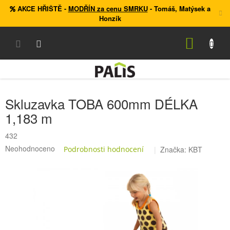
Přejít
AKCE HŘIŠTĚ
-
MODŘÍN za cenu SMRKU
- Tomáš, Matýsek a
na
Honzík
obsah
NÁKUP
KOŠÍK
Skluzavka TOBA 600mm DÉLKA
1,183 m
432
Průměrné
Neohodnoceno
Podrobnosti hodnocení
Značka:
KBT
hodnocení
produktu
je
0,0
z
5
hvězdiček.