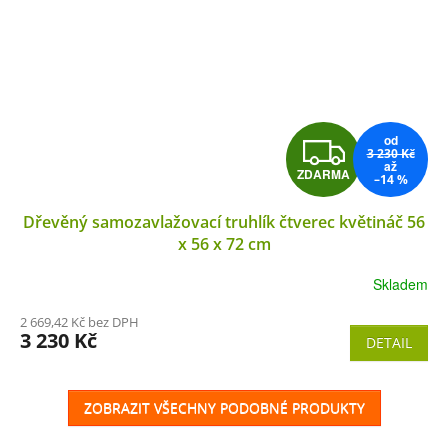
od
Z
3 230 Kč
až
ZDARMA
–14 %
D
Dřevěný samozavlažovací truhlík čtverec květináč 56
A
x 56 x 72 cm
R
Skladem
M
2 669,42 Kč bez DPH
3 230 Kč
DETAIL
A
ZOBRAZIT VŠECHNY PODOBNÉ PRODUKTY