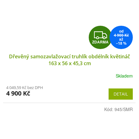
od
Z
4 900 Kč
až
ZDARMA
–18 %
D
Dřevěný samozavlažovací truhlík obdélník květináč
A
163 x 56 x 45,3 cm
R
Skladem
M
4 049,59 Kč bez DPH
4 900 Kč
DETAIL
A
Kód:
945/SMR