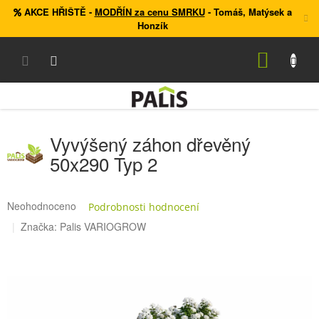
Přejít
AKCE HŘIŠTĚ
-
MODŘÍN za cenu SMRKU
- Tomáš, Matýsek a
na
Honzík
obsah
NÁKUP
KOŠÍK
Vyvýšený záhon dřevěný
50x290 Typ 2
Průměrné
Neohodnoceno
Podrobnosti hodnocení
hodnocení
Značka:
Palis VARIOGROW
produktu
je
0,0
z
5
hvězdiček.