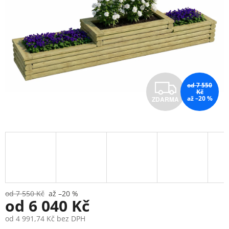
Z
od 7 550
Kč
až –20 %
ZDARMA
D
A
R
M
A
od 7 550 Kč
až –20 %
od
6 040 Kč
od
4 991,74 Kč
bez DPH