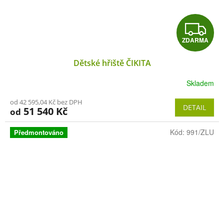
Z
ZDARMA
D
Dětské hřiště ČIKITA
A
Skladem
R
od 42 595,04 Kč bez DPH
M
DETAIL
51 540 Kč
od
A
Kód:
991/ZLU
Předmontováno