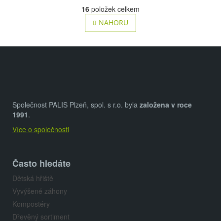
v
á
16
položek celkem
n
l
NAHORU
k
á
o
d
v
Z
á
a
n
á
c
í
p
í
p
a
Společnost PALIS Plzeň, spol. s r.o. byla
založena v roce
r
t
1991
.
v
Více o společnosti
í
k
y
v
Často hledáte
ý
Dětská hřiště
p
Vyvýšené záhony
i
Kompostéry
s
Dřevěný sortiment