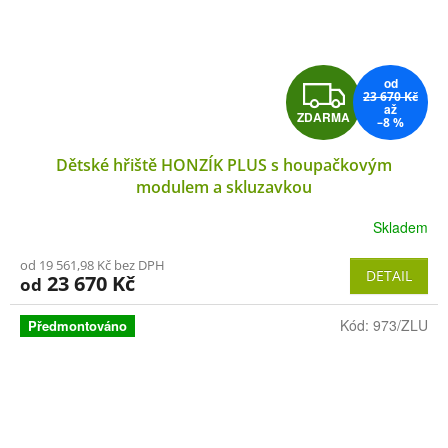
od
Z
23 670 Kč
až
ZDARMA
–8 %
D
Dětské hřiště HONZÍK PLUS s houpačkovým
A
modulem a skluzavkou
R
Skladem
M
od 19 561,98 Kč bez DPH
DETAIL
23 670 Kč
od
A
Kód:
973/ZLU
Předmontováno