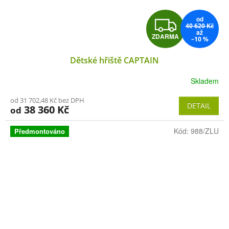
od
Z
40 620 Kč
až
ZDARMA
–10 %
D
Dětské hřiště CAPTAIN
A
Skladem
R
od 31 702,48 Kč bez DPH
M
DETAIL
38 360 Kč
od
A
Kód:
988/ZLU
Předmontováno