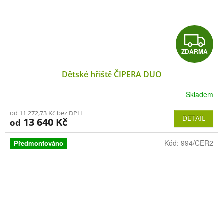
Z
ZDARMA
D
Dětské hřiště ČIPERA DUO
A
Skladem
R
od 11 272,73 Kč bez DPH
M
DETAIL
13 640 Kč
od
A
Kód:
994/CER2
Předmontováno