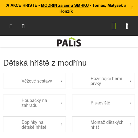
Přejít
AKCE HŘIŠTĚ
-
MODŘÍN za cenu SMRKU
- Tomáš, Matýsek a
na
Honzík
obsah
NÁKUP
KOŠÍK
Dětská hřiště z modřínu
Rozšiřující herní
Věžové sestavy
prvky
Houpačky na
Pískoviště
zahradu
Doplňky na
Montáž dětských
dětské hřiště
hřišť