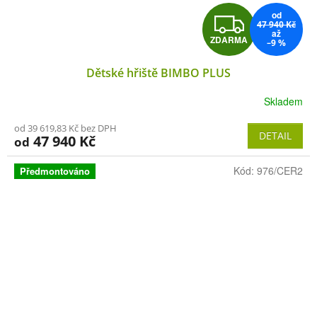
od
Z
47 940 Kč
až
ZDARMA
–9 %
D
Dětské hřiště BIMBO PLUS
A
Skladem
R
od 39 619,83 Kč bez DPH
M
DETAIL
47 940 Kč
od
A
Kód:
976/CER2
Předmontováno