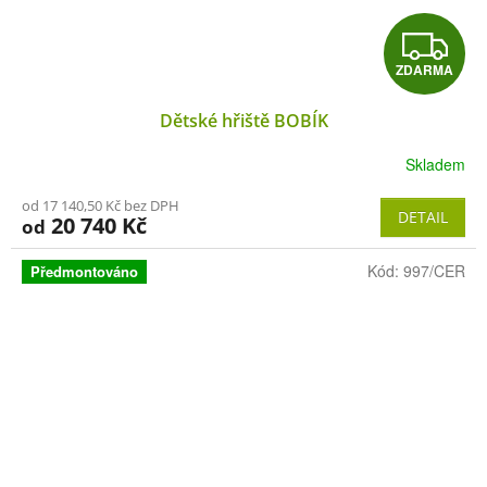
Z
ZDARMA
D
Dětské hřiště BOBÍK
A
Skladem
R
od 17 140,50 Kč bez DPH
M
DETAIL
20 740 Kč
od
A
Kód:
997/CER
Předmontováno