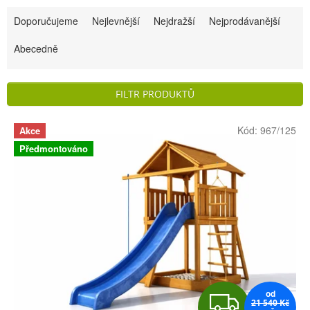
Ř
Doporučujeme
Nejlevnější
Nejdražší
Nejprodávanější
a
Abecedně
z
e
FILTR PRODUKTŮ
n
V
í
Kód:
967/125
Akce
ý
p
Předmontováno
p
r
i
o
s
d
p
u
r
k
o
t
od
Z
d
21 540 Kč