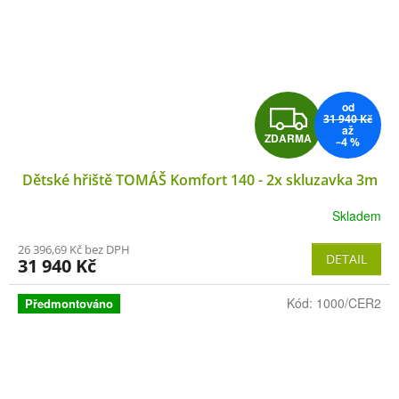
od
Z
31 940 Kč
až
ZDARMA
–4 %
D
Dětské hřiště TOMÁŠ Komfort 140 - 2x skluzavka 3m
A
Skladem
R
26 396,69 Kč bez DPH
M
DETAIL
31 940 Kč
A
Kód:
1000/CER2
Předmontováno