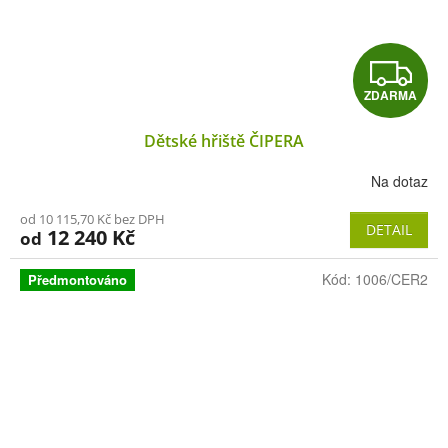
Z
ZDARMA
D
Dětské hřiště ČIPERA
A
Na dotaz
R
od 10 115,70 Kč bez DPH
M
DETAIL
12 240 Kč
od
A
Kód:
1006/CER2
Předmontováno