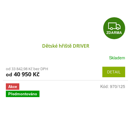
Z
ZDARMA
D
Dětské hřiště DRIVER
A
Skladem
R
od 33 842,98 Kč bez DPH
M
DETAIL
40 950 Kč
od
A
Kód:
970/125
Akce
Předmontováno