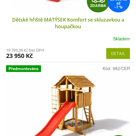
až
ZDARMA
–7 %
D
Dětské hřiště MATÝSEK Komfort se skluzavkou a
A
houpačkou
R
Skladem
M
19 793,39 Kč bez DPH
DETAIL
23 950 Kč
A
Kód:
982/CER
Předmontováno