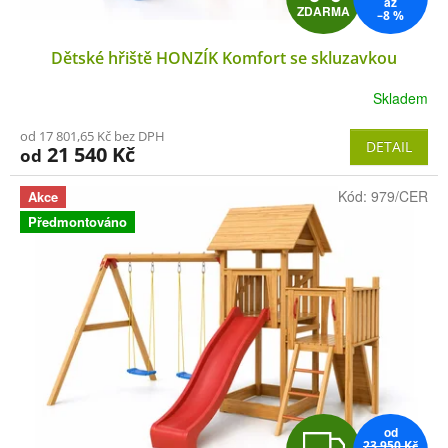
ů
až
ZDARMA
–8 %
D
u
k
Dětské hřiště HONZÍK Komfort se skluzavkou
A
t
Skladem
R
ů
od 17 801,65 Kč bez DPH
M
DETAIL
21 540 Kč
od
A
Kód:
979/CER
Akce
Předmontováno
od
Z
23 950 Kč