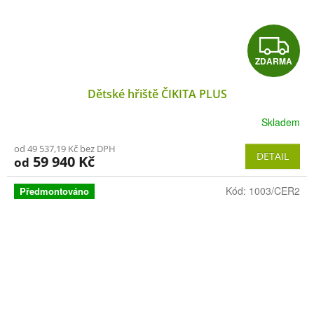
Z
ZDARMA
D
Dětské hřiště ČIKITA PLUS
A
Skladem
R
od 49 537,19 Kč bez DPH
M
DETAIL
59 940 Kč
od
A
Kód:
1003/CER2
Předmontováno