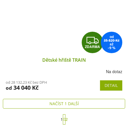
od
Z
35 820 Kč
až
ZDARMA
–9 %
D
Dětské hřiště TRAIN
A
Na dotaz
R
od 28 132,23 Kč bez DPH
M
DETAIL
34 040 Kč
od
A
NAČÍST 1 DALŠÍ
S
1
2
t
O
r