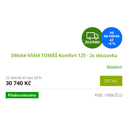
od
Z
30 740 Kč
až
ZDARMA
–4 %
D
Dětské hřiště TOMÁŠ Komfort 125 - 2x skluzavka
A
Skladem
R
25 404,96 Kč bez DPH
M
DETAIL
30 740 Kč
A
Kód:
1009/ZLU
Předmontováno