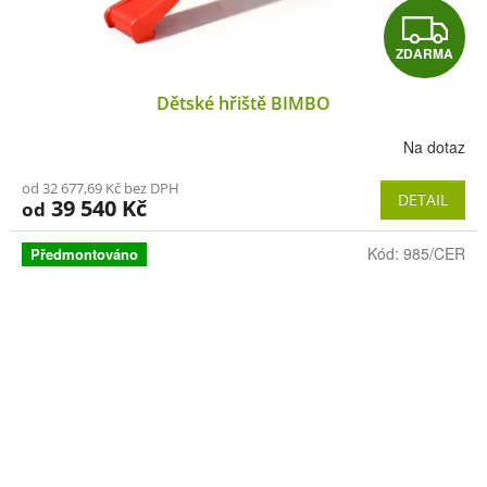
Z
ZDARMA
D
Dětské hřiště BIMBO
A
Na dotaz
R
od 32 677,69 Kč bez DPH
M
DETAIL
39 540 Kč
od
A
Kód:
985/CER
Předmontováno