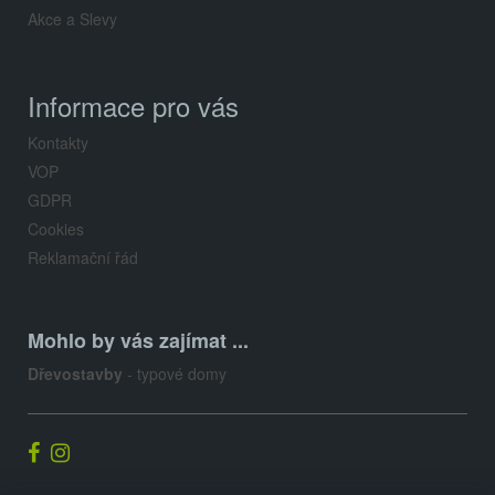
u
Akce a Slevy
Informace pro vás
Kontakty
VOP
GDPR
Cookies
Reklamační řád
Mohlo by vás zajímat ...
Dřevostavby
- typové domy