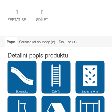
ZEPTAT SE
SDÍLET
Popis
Související soubory (2)
Diskuze (1)
Detailní popis produktu
Skluzavka
Žebřík
Lezecí stěna