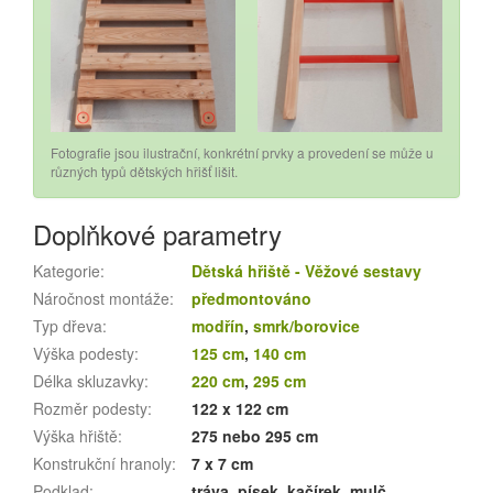
Fotografie jsou ilustrační, konkrétní prvky a provedení se může u
různých typů dětských hřišť lišit.
Doplňkové parametry
Kategorie
:
Dětská hřiště - Věžové sestavy
Náročnost montáže
:
předmontováno
Typ dřeva
:
modřín
,
smrk/borovice
Výška podesty
:
125 cm
,
140 cm
Délka skluzavky
:
220 cm
,
295 cm
Rozměr podesty
:
122 x 122 cm
Výška hřiště
:
275 nebo 295 cm
Konstrukční hranoly
:
7 x 7 cm
Podklad
:
tráva, písek, kačírek, mulč