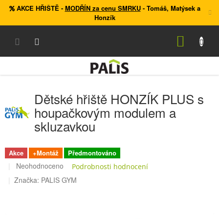
Přejít
AKCE HŘIŠTĚ
-
MODŘÍN za cenu SMRKU
- Tomáš, Matýsek a
na
Honzík
obsah
NÁKUP
KOŠÍK
Dětské hřiště HONZÍK PLUS s
houpačkovým modulem a
skluzavkou
Akce
+Montáž
Předmontováno
Průměrné
Neohodnoceno
Podrobnosti hodnocení
hodnocení
Značka:
PALIS GYM
produktu
je
0,0
z