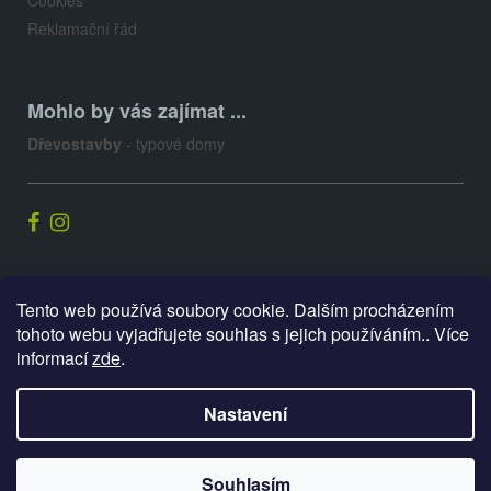
Reklamační řád
Mohlo by vás zajímat ...
Dřevostavby
- typové domy
Palis.cz
Tento web používá soubory cookie. Dalším procházením
tohoto webu vyjadřujete souhlas s jejich používáním.. Více
informací
zde
.
Vytvořil Shoptet
Nastavení
Copyright 2026
E-shop PALIS
. Všechna práva vyhrazena.
Souhlasím
Upravit nastavení cookies