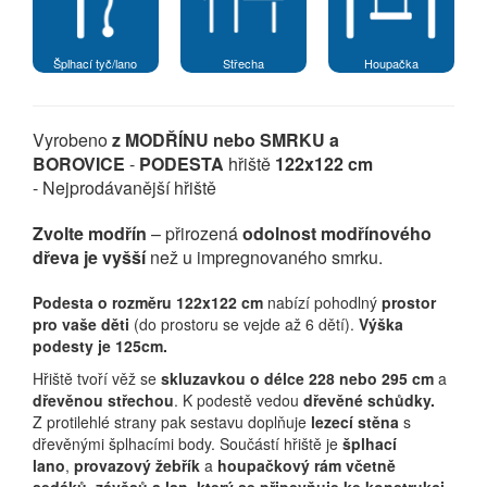
Šplhací tyč/lano
Střecha
Houpačka
Vyrobeno
z MODŘÍNU nebo SMRKU a
BOROVICE
-
PODESTA
hřiště
122x122 cm
- Nejprodávanější hřiště
Zvolte modřín
– přirozená
odolnost modřínového
dřeva je vyšší
než u impregnovaného smrku.
Podesta o rozměru 122x122 cm
nabízí pohodlný
prostor
pro vaše děti
(do prostoru se vejde až 6 dětí).
Výška
podesty je 125cm.
Hřiště tvoří věž se
skluzavkou o délce 228 nebo 295 cm
a
dřevěnou střechou
. K podestě vedou
dřevěné schůdky.
Z protilehlé strany pak sestavu doplňuje
lezecí stěna
s
dřevěnými šplhacími body. Součástí hřiště je
šplhací
lano
,
provazový žebřík
a
houpačkový rám včetně