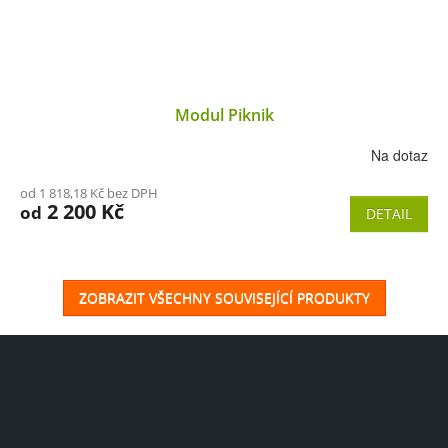
Modul Piknik
Na dotaz
od 1 818,18 Kč bez DPH
2 200 Kč
od
DETAIL
ZOBRAZIT VŠECHNY SOUVISEJÍCÍ PRODUKTY
Z
á
p