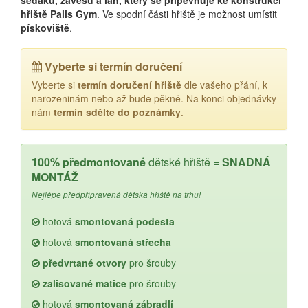
sedáků, závěsů a lan, který se připevňuje ke konstrukci
hřiště Palis Gym
. Ve spodní části hřiště je možnost umístit
pískoviště
.
Vyberte si termín doručení
Vyberte si
termín doručení hřiště
dle vašeho přání, k
narozeninám nebo až bude pěkně. Na konci objednávky
nám
termín sdělte do poznámky
.
100% předmontované
dětské hřiště =
SNADNÁ
MONTÁŽ
Nejlépe předpřipravená dětská hřiště na trhu!
hotová
smontovaná podesta
hotová
smontovaná střecha
předvrtané otvory
pro šrouby
zalisované matice
pro šrouby
hotová
smontovaná zábradlí