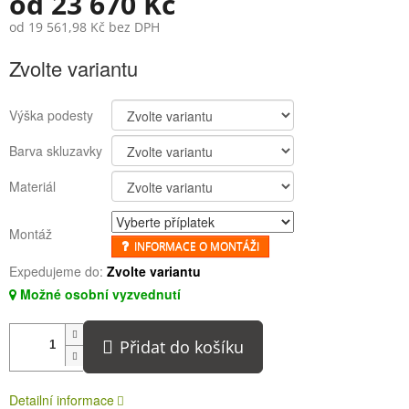
od
23 670 Kč
od
19 561,98 Kč
bez DPH
Měrná
Zvolte variantu
cena:
Výška podesty
Barva skluzavky
Materiál
Montáž
INFORMACE O MONTÁŽI
Expedujeme do:
Zvolte variantu
Možné osobní vyzvednutí
Přidat do košíku
Detailní informace