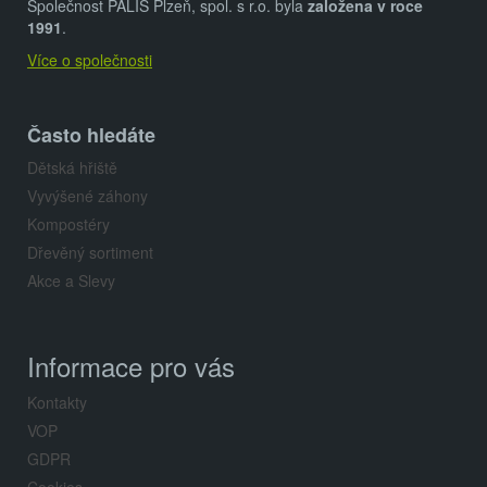
a
Společnost PALIS Plzeň, spol. s r.o. byla
založena v roce
t
1991
.
Více o společnosti
í
Často hledáte
Dětská hřiště
Vyvýšené záhony
Kompostéry
Dřevěný sortiment
Akce a Slevy
Informace pro vás
Kontakty
VOP
GDPR
Cookies