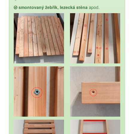
smontovaný žebřík, lezecká stěna
apod.