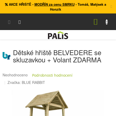
Přejít
AKCE HŘIŠTĚ
-
MODŘÍN za cenu SMRKU
- Tomáš, Matýsek a
na
Honzík
obsah
NÁKUP
KOŠÍK
Dětské hřiště BELVEDERE se
skluzavkou + Volant ZDARMA
Průměrné
Neohodnoceno
Podrobnosti hodnocení
hodnocení
Značka:
BLUE RABBIT
produktu
je
0,0
z
5
hvězdiček.