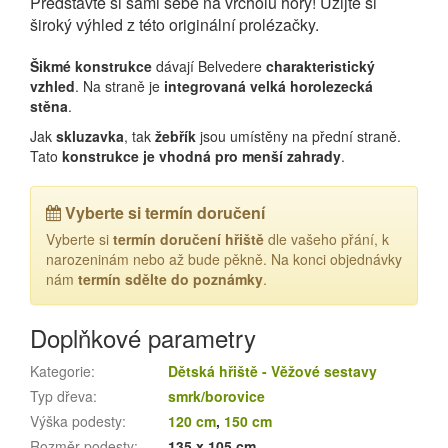
Představte si sami sebe na vrcholu hory! Užijte si
široký výhled z této originální prolézačky.
Šikmé konstrukce
dávají Belvedere
charakteristický
vzhled
. Na straně je
integrovaná velká horolezecká
stěna
.
Jak
skluzavka
, tak
žebřík
jsou umístěny na přední straně.
Tato
konstrukce je vhodná pro menší zahrady
.
Vyberte si termín doručení
Vyberte si
termín doručení hřiště
dle vašeho přání, k
narozeninám nebo až bude pěkně. Na konci objednávky
nám
termín sdělte do poznámky
.
Doplňkové parametry
Kategorie
:
Dětská hřiště - Věžové sestavy
Typ dřeva
:
smrk/borovice
Výška podesty
:
120 cm
,
150 cm
Rozměr podesty
:
135 x 105 cm