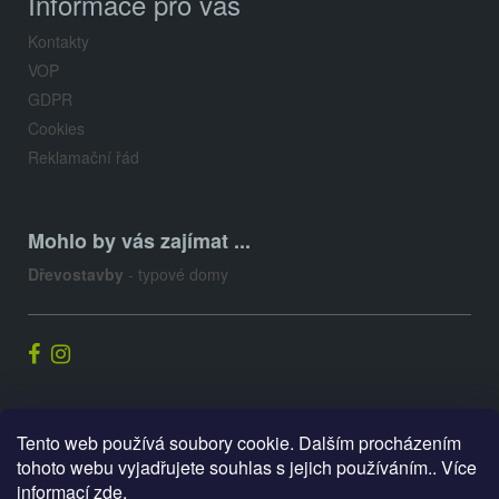
Informace pro vás
Kontakty
VOP
GDPR
Cookies
Reklamační řád
Mohlo by vás zajímat ...
Dřevostavby
- typové domy
Palis.cz
Tento web používá soubory cookie. Dalším procházením
tohoto webu vyjadřujete souhlas s jejich používáním.. Více
informací
zde
.