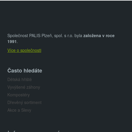
Z
á
p
a
Společnost PALIS Plzeň, spol. s r.o. byla
založena v roce
t
1991
.
Více o společnosti
í
Často hledáte
Dětská hřiště
Vyvýšené záhony
Kompostéry
Dřevěný sortiment
Akce a Slevy