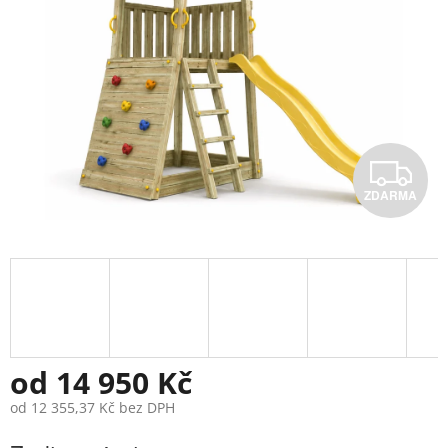
Z
ZDARMA
D
A
R
M
A
od
14 950 Kč
od
12 355,37 Kč
bez DPH
Měrná