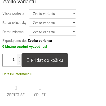
Zvolte variantu
cena:
Výška podesty
Barva skluzavky
Dárek zdarma
Expedujeme do:
Zvolte variantu
Možné osobní vyzvednutí
Přidat do košíku
Detailní informace
ZEPTAT SE
SDÍLET