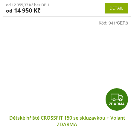
M
od 12 355,37 Kč bez DPH
DETAIL
14 950 Kč
od
A
Kód:
941/CER8
Z
ZDARMA
D
Dětské hřiště CROSSFIT 150 se skluzavkou + Volant
A
ZDARMA