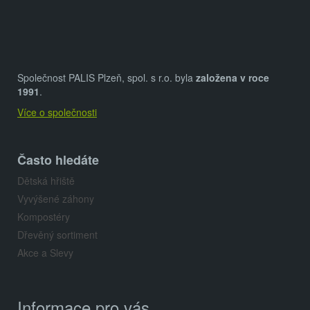
Z
á
a
n
á
c
í
p
í
p
a
Společnost PALIS Plzeň, spol. s r.o. byla
založena v roce
r
t
1991
.
v
Více o společnosti
í
k
y
v
Často hledáte
ý
Dětská hřiště
p
Vyvýšené záhony
i
Kompostéry
s
Dřevěný sortiment
u
Akce a Slevy
Informace pro vás