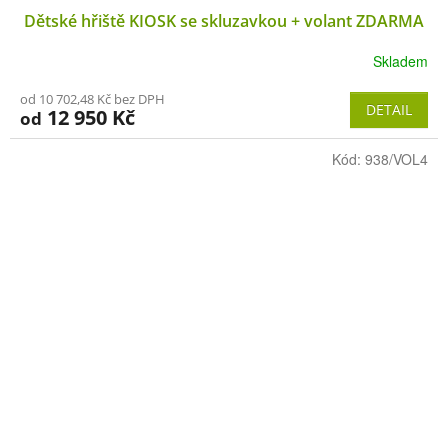
Dětské hřiště KIOSK se skluzavkou + volant ZDARMA
A
Skladem
R
od 10 702,48 Kč bez DPH
M
DETAIL
12 950 Kč
od
A
Kód:
938/VOL4