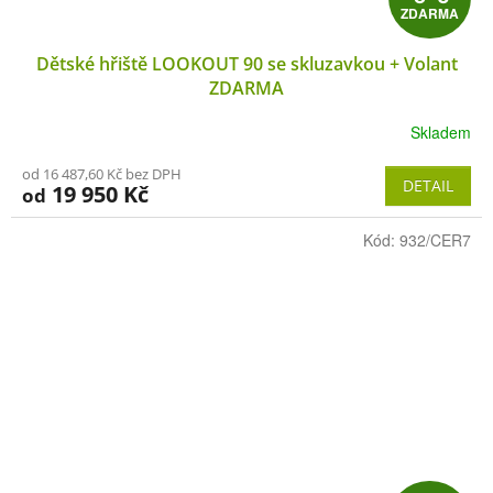
ZDARMA
D
Dětské hřiště LOOKOUT 90 se skluzavkou + Volant
A
ZDARMA
R
Skladem
M
od 16 487,60 Kč bez DPH
DETAIL
19 950 Kč
od
A
Kód:
932/CER7