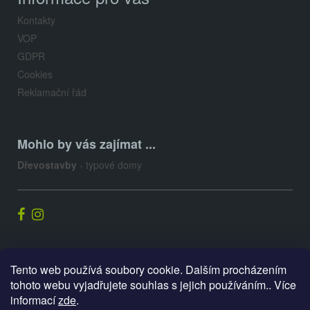
Kontakty
VOP
GDPR
Cookies
Reklamační řád
Mohlo by vás zajímat ...
Dřevostavby
- typové domy
Palis.cz
Tento web používá soubory cookie. Dalším procházením
tohoto webu vyjadřujete souhlas s jejich používáním.. Více
informací
zde
.