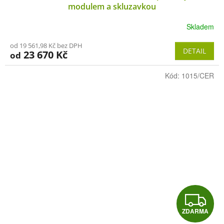
A
modulem a skluzavkou
R
Skladem
M
od 19 561,98 Kč bez DPH
DETAIL
23 670 Kč
od
A
Kód:
1015/CER
Z
ZDARMA
D