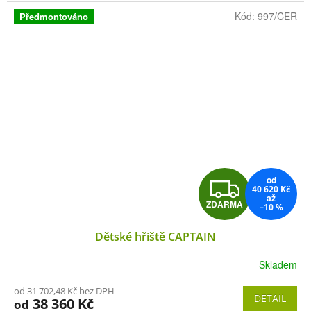
A
Kód:
997/CER
Předmontováno
od
Z
40 620 Kč
až
ZDARMA
–10 %
D
Dětské hřiště CAPTAIN
A
Skladem
R
od 31 702,48 Kč bez DPH
M
DETAIL
38 360 Kč
od