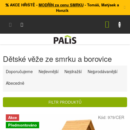
Přejít
AKCE HŘIŠTĚ
-
MODŘÍN za cenu SMRKU
- Tomáš, Matýsek a
na
Honzík
obsah
NÁKUP
KOŠÍK
Dětské věže ze smrku a borovice
Ř
Doporučujeme
Nejlevnější
Nejdražší
Nejprodávanější
a
Abecedně
z
e
FILTR PRODUKTŮ
n
V
í
Kód:
979/CER
Akce
ý
p
Předmontováno