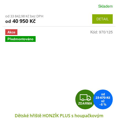
Skladem
R
od 33 842,98 Kč bez DPH
M
DETAIL
40 950 Kč
od
A
Kód:
970/125
Akce
Předmontováno
od
Z
23 670 Kč
až
ZDARMA
–8 %
D
Dětské hřiště HONZÍK PLUS s houpačkovým