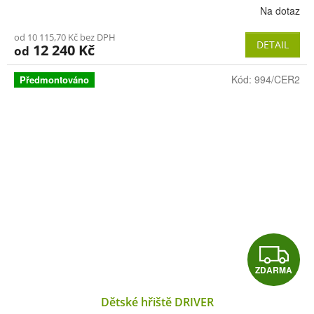
Na dotaz
R
od 10 115,70 Kč bez DPH
M
DETAIL
12 240 Kč
od
A
Kód:
994/CER2
Předmontováno
Z
ZDARMA
D
Dětské hřiště DRIVER
A