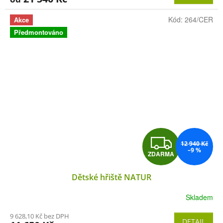
A
Kód:
264/CER
Akce
Předmontováno
Z
12 940 Kč
–9 %
ZDARMA
D
Dětské hřiště NATUR
A
Skladem
R
9 628,10 Kč bez DPH
DETAIL