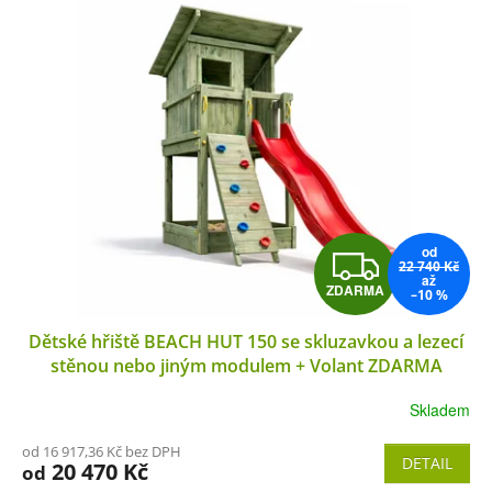
od
Z
22 740 Kč
až
ZDARMA
–10 %
D
Dětské hřiště BEACH HUT 150 se skluzavkou a lezecí
A
stěnou nebo jiným modulem + Volant ZDARMA
R
Skladem
M
od 16 917,36 Kč bez DPH
DETAIL
20 470 Kč
od