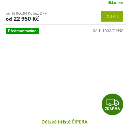
R
Skladem
M
od 18 966,94 Kč bez DPH
DETAIL
22 950 Kč
od
A
Kód:
1003/CER2
Předmontováno
Z
ZDARMA
D
Dětské hřiště ČIPERA
A