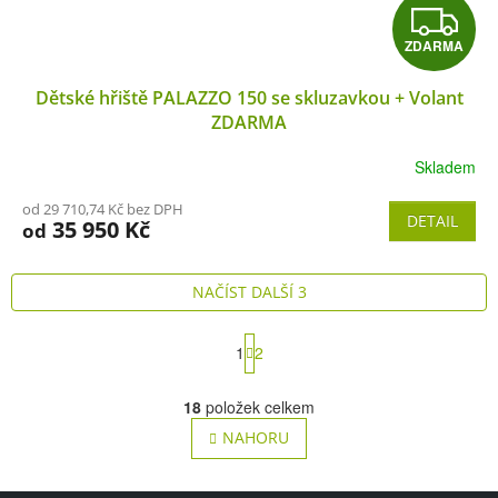
Z
ZDARMA
D
Dětské hřiště PALAZZO 150 se skluzavkou + Volant
A
ZDARMA
R
Skladem
M
od 29 710,74 Kč bez DPH
DETAIL
35 950 Kč
od
A
NAČÍST DALŠÍ 3
S
1
2
t
O
r
v
á
18
položek celkem
n
l
NAHORU
k
á
o
d
v