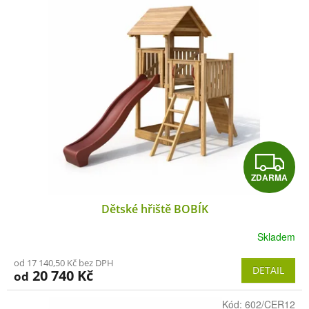
Z
ZDARMA
D
Dětské hřiště BOBÍK
A
Skladem
R
od 17 140,50 Kč bez DPH
M
DETAIL
20 740 Kč
od
A
Kód:
602/CER12