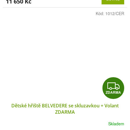
M
11 650 Kč
A
Kód:
1012/CER
Z
ZDARMA
D
Dětské hřiště BELVEDERE se skluzavkou + Volant
A
ZDARMA
R
Skladem