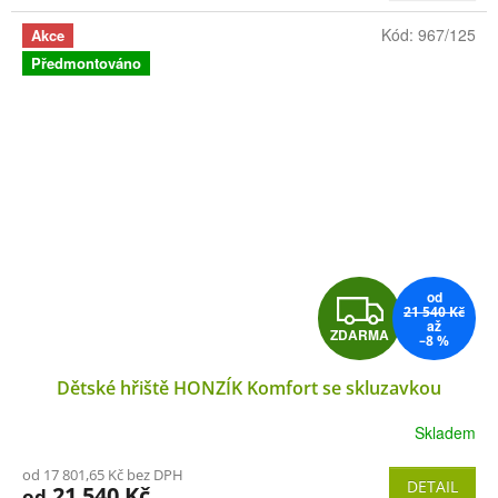
A
Kód:
967/125
Akce
Předmontováno
od
Z
21 540 Kč
až
ZDARMA
–8 %
D
Dětské hřiště HONZÍK Komfort se skluzavkou
A
Skladem
R
od 17 801,65 Kč bez DPH
M
DETAIL
21 540 Kč
od